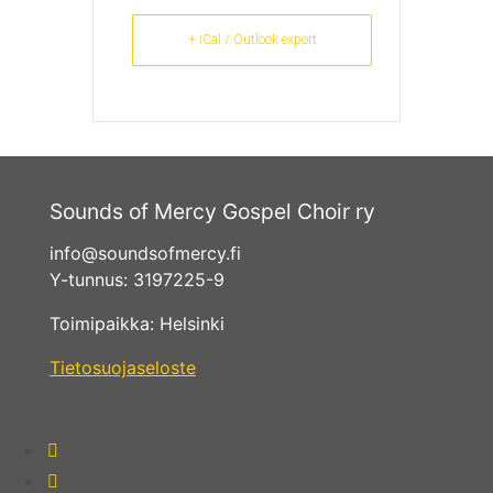
+ iCal / Outlook export
Sounds of Mercy Gospel Choir ry
info@soundsofmercy.fi
Y-tunnus: 3197225-9
Toimipaikka: Helsinki
Tietosuojaseloste
fab
fa-
fab