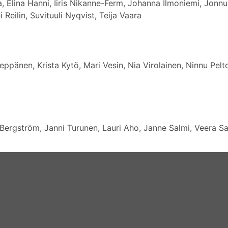
Elina Hanni, Iiris Nikanne-Ferm, Johanna Ilmoniemi, Jonnu H
 Reilin, Suvituuli Nyqvist, Teija Vaara
Leppänen, Krista Kytö, Mari Vesin, Nia Virolainen, Ninnu Pelto
Bergström, Janni Turunen, Lauri Aho, Janne Salmi, Veera Salmi