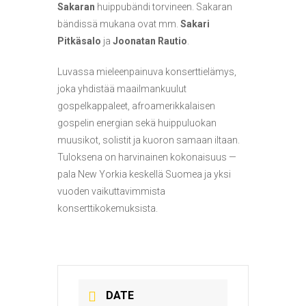
Sakaran
huippubändi torvineen. Sakaran
bändissä mukana ovat mm.
Sakari
Pitkäsalo
ja
Joonatan Rautio
.
Luvassa mieleenpainuva konserttielämys,
joka yhdistää maailmankuulut
gospelkappaleet, afroamerikkalaisen
gospelin energian sekä huippuluokan
muusikot, solistit ja kuoron samaan iltaan.
Tuloksena on harvinainen kokonaisuus —
pala New Yorkia keskellä Suomea ja yksi
vuoden vaikuttavimmista
konserttikokemuksista.
DATE