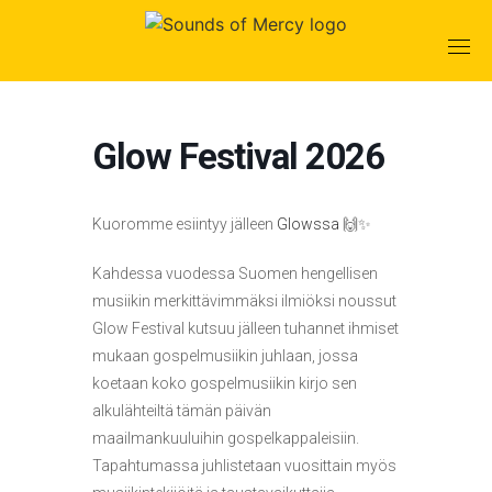
Skip
to
content
Glow Festival 2026
Kuoromme esiintyy jälleen
Glowssa
🙌✨
Kahdessa vuodessa Suomen hengellisen
musiikin merkittävimmäksi ilmiöksi noussut
Glow Festival kutsuu jälleen tuhannet ihmiset
mukaan gospelmusiikin juhlaan, jossa
koetaan koko gospelmusiikin kirjo sen
alkulähteiltä tämän päivän
maailmankuuluihin gospelkappaleisiin.
Tapahtumassa juhlistetaan vuosittain myös