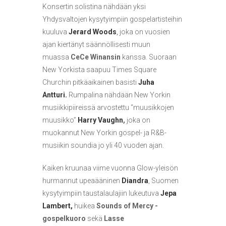
Konsertin solistina nähdään yksi
Yhdysvaltojen kysytyimpiin gospelartisteihin
kuuluva
Jerard Woods
,
joka on vuosien
ajan kiertänyt säännöllisesti muun
muassa
CeCe Winansin
kanssa. Suoraan
New Yorkista saapuu Times Square
Churchin pitkäaikainen basisti
Juha
Antturi.
Rumpalina nähdään New Yorkin
musiikkipiireissä arvostettu “muusikkojen
muusikko”
Harry Vaughn
,
joka on
muokannut New Yorkin gospel- ja R&B-
musiikin soundia jo yli 40 vuoden ajan.
Kaiken kruunaa viime vuonna Glow-yleisön
hurmannut upeaääninen
Diandra
, Suomen
kysytyimpiin taustalaulajiin lukeutuva
Jepa
Lambert,
huikea
Sounds of Mercy -
gospelkuoro
sekä
Lasse