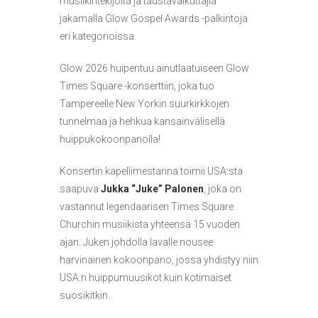
musiikintekijöitä ja taustavaikuttajia
jakamalla Glow Gospel Awards -palkintoja
eri kategorioissa.
Glow 2026 huipentuu ainutlaatuiseen Glow
Times Square -konserttiin, joka tuo
Tampereelle New Yorkin suurkirkkojen
tunnelmaa ja hehkua kansainvälisellä
huippukokoonpanolla!
Konsertin kapellimestarina toimii USA:sta
saapuva
Jukka “Juke” Palonen
, joka on
vastannut legendaarisen Times Square
Churchin musiikista yhteensä 15 vuoden
ajan. Juken johdolla lavalle nousee
harvinainen kokoonpano, jossa yhdistyy niin
USA:n huippumuusikot kuin kotimaiset
suosikitkin.