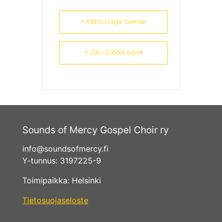
+ Add to Google Calendar
+ iCal / Outlook export
Sounds of Mercy Gospel Choir ry
info@soundsofmercy.fi
Y-tunnus: 3197225-9
Toimipaikka: Helsinki
Tietosuojaseloste