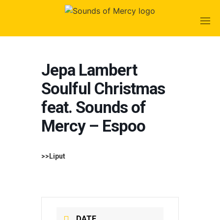
Skip
to
content
Jepa Lambert
Soulful Christmas
feat. Sounds of
Mercy – Espoo
>>Liput
DATE