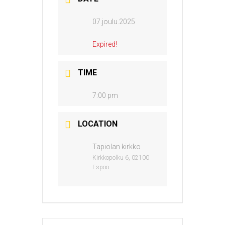
07.joulu.2025
Expired!
TIME
7:00 pm
LOCATION
Tapiolan kirkko
Kirkkopolku 6, 02100
Espoo