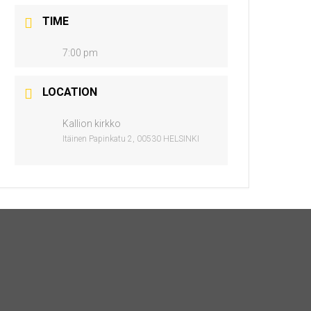
TIME
7:00 pm
LOCATION
Kallion kirkko
Itäinen Papinkatu 2, 00530 HELSINKI