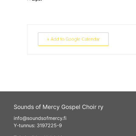
+ Add to Google Calendar
Sounds of Mercy Gospel Choir ry
info@soundsofmercy.fi
Y-tunnus: 3197225-9