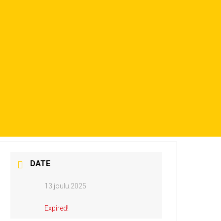
DATE
13.joulu.2025
Expired!