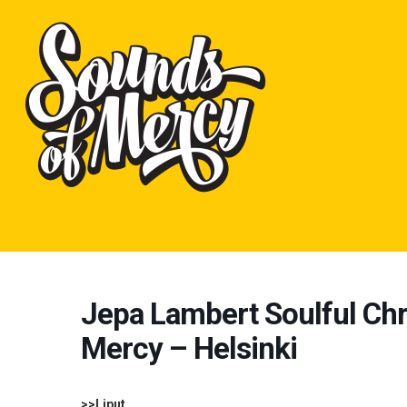
Skip
to
content
Jepa Lambert Soulful Chr
Mercy – Helsinki
>>Liput