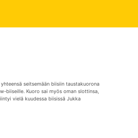
a yhteensä seitsemään biisiin taustakuorona
ow-biiseille. Kuoro sai myös oman slottinsa,
intyi vielä kuudessa biisissä Jukka