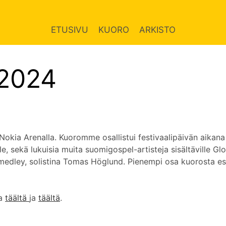
ETUSIVU
KUORO
ARKISTO
 2024
Nokia Arenalla. Kuoromme osallistui festivaalipäivän aikan
le, sekä lukuisia muita suomigospel-artisteja sisältäville Gl
medley, solistina Tomas Höglund. Pienempi osa kuorosta esi
sa
täältä
ja
täältä
.