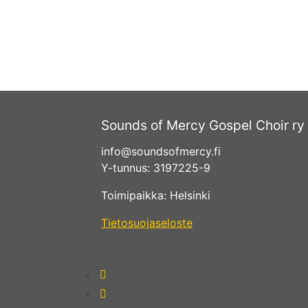
Sounds of Mercy Gospel Choir ry
info@soundsofmercy.fi
Y-tunnus: 3197225-9
Toimipaikka: Helsinki
Tietosuojaseloste
fab
fa-
fab
facebook-
fa-