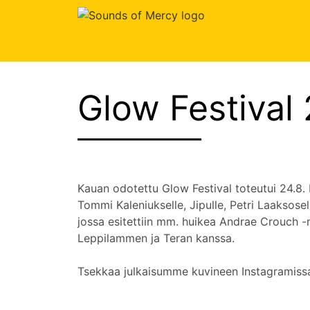
Skip
to
content
Glow Festival
Kauan odotettu Glow Festival toteutui 24.8. 
Tommi Kaleniukselle, Jipulle, Petri Laaksosel
jossa esitettiin mm. huikea Andrae Crouch -
Leppilammen ja Teran kanssa.
Tsekkaa julkaisumme kuvineen Instagramis