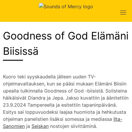
Skip
to
content
Goodness of God Elämäni
Biisissä
Kuoro teki syyskaudella jälleen uuden TV-
ohjelmavaltauksen, kun se pääsi mukaan Elämäni Biisiin
upealla tulkinnalla Goodness of God -biisistä. Solisteina
häikäisivät Diandra ja Jepa. Jakso kuvattiin ja äänitettiin
23.9.2024 Tampereella ja esitettiin tapaninpäivänä.
Esitys sai loppuvuodeksi laajaa huomiota ja hehkutusta
ohjelman panelistien lisäksi somessa ja mediassa
Ilta-
Sanomien
ja
Seiskan
nostojen siivittäminä.