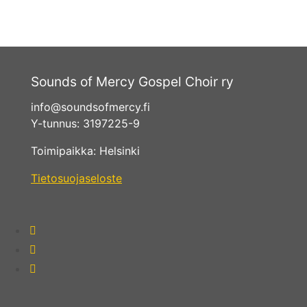
Sounds of Mercy Gospel Choir ry
info@soundsofmercy.fi
Y-tunnus: 3197225-9
Toimipaikka: Helsinki
Tietosuojaseloste
fab
fa-
fab
facebook-
fa-
fab
square
instagram
fa-
spotify