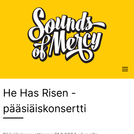
Skip
to
content
He Has Risen -
pääsiäiskonsertti