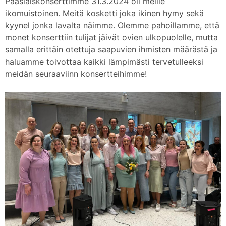
Pääsiäiskonserttimme 31.3.2024 oli meille
ikomuistoinen. Meitä kosketti joka ikinen hymy sekä
kyynel jonka lavalta näimme. Olemme pahoillamme, että
monet konserttiin tulijat jäivät ovien ulkopuolelle, mutta
samalla erittäin otettuja saapuvien ihmisten määrästä ja
haluamme toivottaa kaikki lämpimästi tervetulleeksi
meidän seuraaviinn konsertteihimme!