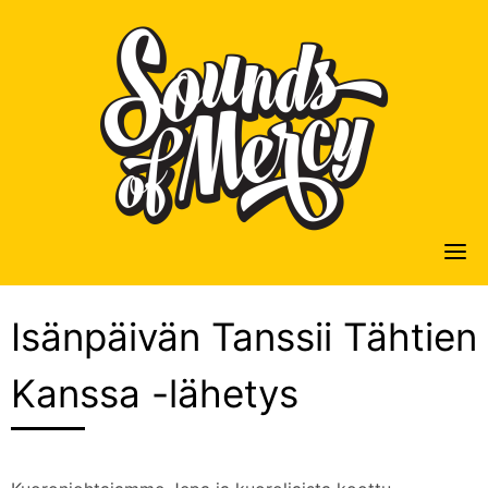
Skip
to
content
Isänpäivän Tanssii Tähtien
Kanssa -lähetys