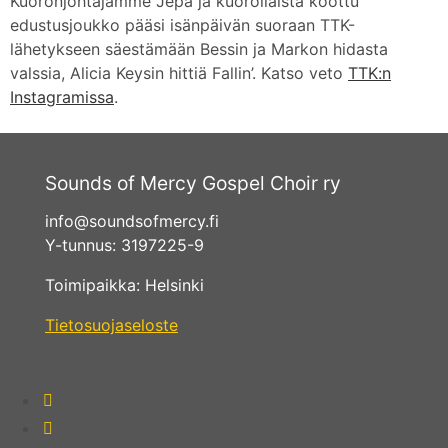
Kuoronjohtajamme Jepa ja kuoroliaista koottu
edustusjoukko pääsi isänpäivän suoraan TTK-
lähetykseen säestämään Bessin ja Markon hidasta
valssia, Alicia Keysin hittiä Fallin’. Katso veto
TTK:n
Instagramissa
.
Sounds of Mercy Gospel Choir ry
info@soundsofmercy.fi
Y-tunnus: 3197225-9
Toimipaikka: Helsinki
Tietosuojaseloste
fab
fa-
fab
facebook-
fa-