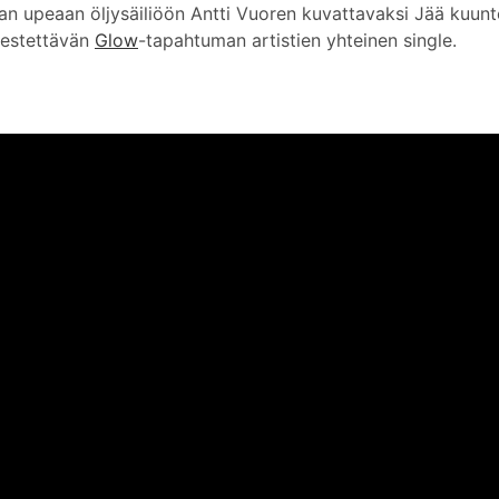
n upeaan öljysäiliöön Antti Vuoren kuvattavaksi Jää kuunt
jestettävän
Glow
-tapahtuman artistien yhteinen single.