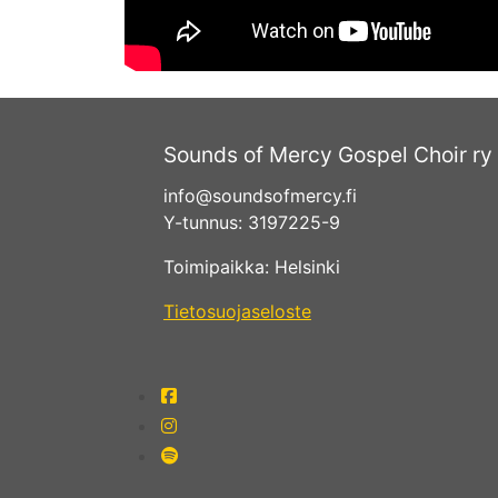
Sounds of Mercy Gospel Choir ry
info@soundsofmercy.fi
Y-tunnus: 3197225-9
Toimipaikka: Helsinki
Tietosuojaseloste
fab
fa-
fab
facebook-
fa-
fab
square
instagram
fa-