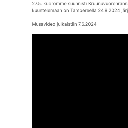
27.5. kuoromme suunnisti Kruunuvuorenranna
kuuntelemaan on Tampereella 24.8.2024 jär
Musavideo julkaistiin 7.6.2024