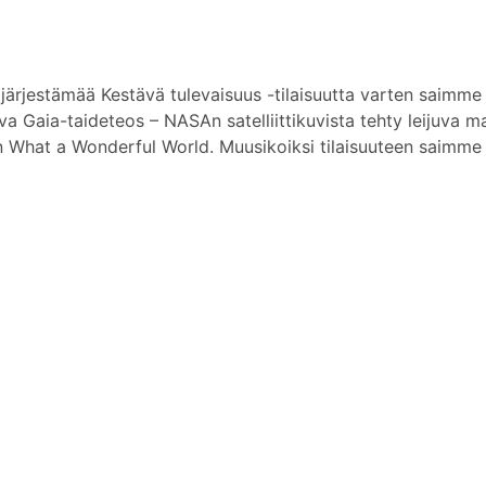
ärjestämää Kestävä tulevaisuus -tilaisuutta varten saimme l
tava Gaia-taideteos – NASAn satelliittikuvista tehty leijuva
in What a Wonderful World. Muusikoiksi tilaisuuteen saimme