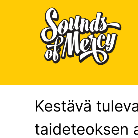
Skip
to
content
Kestävä tuleva
taideteoksen a