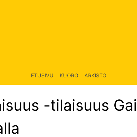
ETUSIVU
KUORO
ARKISTO
isuus -tilaisuus Ga
lla