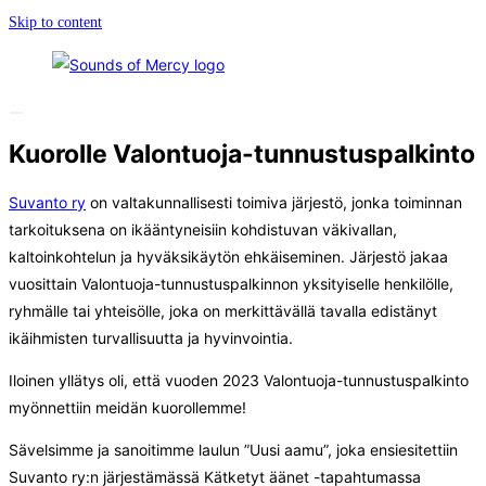
Skip to content
Kuorolle Valontuoja-tunnustuspalkinto
Suvanto ry
on valtakunnallisesti toimiva järjestö, jonka toiminnan
tarkoituksena on ikääntyneisiin kohdistuvan väkivallan,
kaltoinkohtelun ja hyväksikäytön ehkäiseminen. Järjestö jakaa
vuosittain Valontuoja-tunnustuspalkinnon yksityiselle henkilölle,
ryhmälle tai yhteisölle, joka on merkittävällä tavalla edistänyt
ikäihmisten turvallisuutta ja hyvinvointia.
Iloinen yllätys oli, että vuoden 2023 Valontuoja-tunnustuspalkinto
myönnettiin meidän kuorollemme!
Sävelsimme ja sanoitimme laulun ”Uusi aamu”, joka ensiesitettiin
Suvanto ry:n järjestämässä Kätketyt äänet -tapahtumassa