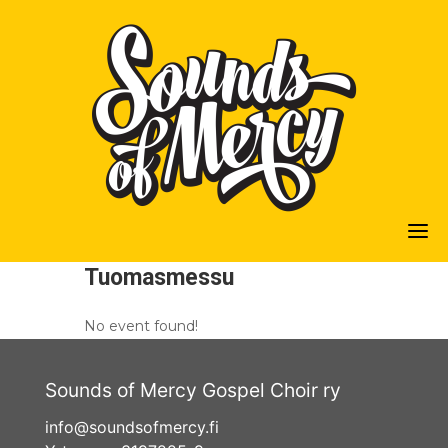
Skip
to
content
Tuomasmessu
No event found!
Sounds of Mercy Gospel Choir ry
info@soundsofmercy.fi