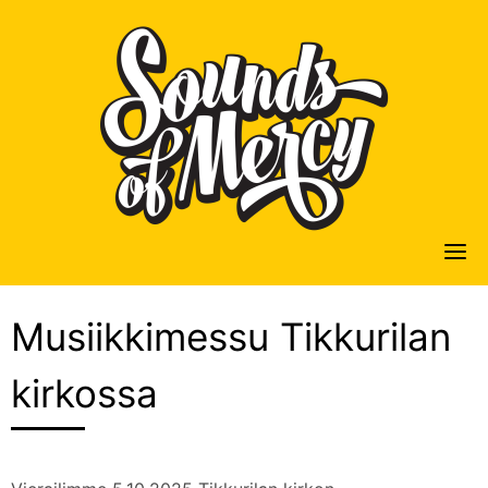
Skip
to
content
Musiikkimessu Tikkurilan
kirkossa