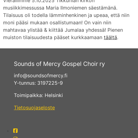
Vierailimme 5.10.2025 Tikkurilan kirkon
musiikkimessussa Maria Ilmoniemen säestämänä.
Tilaisuus oli todella lämminhenkinen ja upeaa, että niin
moni pääsi mukaan osallistumaan! On vain niin
mahtavaa ylistää & kiittää Jumalaa yhdessä! Pienen
muiston tilaisuudesta pääset kurkkaamaan
täältä
.
Sounds of Mercy Gospel Choir ry
info@soundsofmercy.fi
Y-tunnus: 3197225-9
Toimipaikka: Helsinki
Tietosuojaseloste
fab
fa-