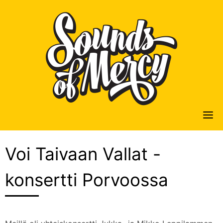
Skip
to
content
Voi Taivaan Vallat -
konsertti Porvoossa