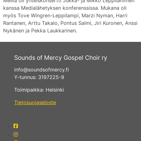
Meillä oli yhteiskonsertti Jukka- ja Mikko Leppilammen
kanssa Medialähetyksen konferenssissa. Mukana oli
myös Tove Wingren-Leppilampi, Marzi Nyman, Harri
Rantanen, Arttu Takalo, Pontus Salmi, Jiri Kuronen, Anssi
Nykänen ja Pekka Laukkarinen.
Sounds of Mercy Gospel Choir ry
info@soundsofmercy.fi
Y-tunnus: 3197225-9
Toimipaikka: Helsinki
Tietosuojaseloste
fab
fa-
fab
facebook-
fa-