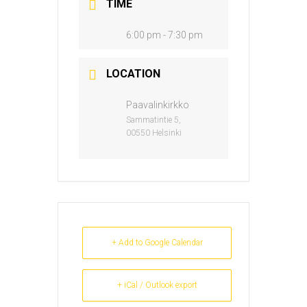
TIME
6:00 pm - 7:30 pm
LOCATION
Paavalinkirkko
Sammatintie 5,
00550 Helsinki
+ Add to Google Calendar
+ iCal / Outlook export