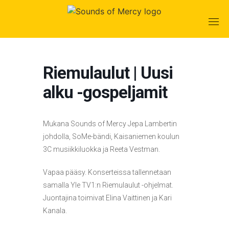
Skip
to
content
Riemulaulut | Uusi
alku -gospeljamit
Mukana Sounds of Mercy Jepa Lambertin
johdolla, SoMe-bändi, Kaisaniemen koulun
3C musiikkiluokka ja Reeta Vestman.
Vapaa pääsy. Konserteissa tallennetaan
samalla Yle TV1:n Riemulaulut -ohjelmat.
Juontajina toimivat Elina Vaittinen ja Kari
Kanala.