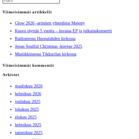
Press
Escape
Viimeisimmät artikkelit
to
Glow 2026 -artistien yhteisbiisi Majesty
close
Kuoro täyttää 5 vuotta – luvassa EP ja julkaisukonsertti
the
Radiomessu Huopalahden kirkossa
search
Jepan Soulful Christmas -kiertue 2025
panel.
Musiikkimessu Tikkurilan kirkossa
Viimeisimmät kommentit
Arkistot
maaliskuu 2026
helmikuu 2026
joulukuu 2025
lokakuu 2025
elokuu 2025
helmikuu 2025
tammikuu 2025