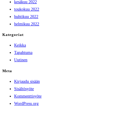
kesäkuu 2022
toukokuu 2022
huhtikuu 2022
helmikuu 2022
Kategoriat
Keikka
Tapahtuma
Uutinen
Meta
Kirjaudu sisään
Sisältösyöte
Kommenttisyöte
WordPress.org
Sounds of Mercy Gospel Choir ry
info@soundsofmercy.fi