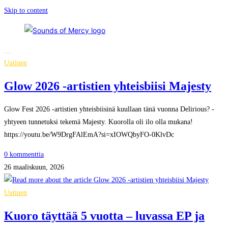
Skip to content
Uutinen
Glow 2026 -artistien yhteisbiisi Majesty
Glow Fest 2026 -artistien yhteisbiisinä kuullaan tänä vuonna Delirious? -
yhtyeen tunnetuksi tekemä Majesty. Kuorolla oli ilo olla mukana!
https://youtu.be/W9DrgFAlEmA?si=xIOWQbyFO-0KlvDc
0 kommenttia
26 maaliskuun, 2026
Uutinen
Kuoro täyttää 5 vuotta – luvassa EP ja