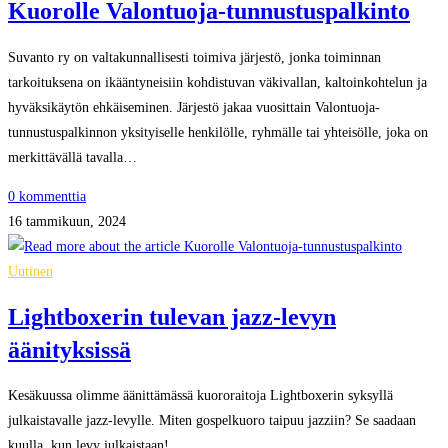
Kuorolle Valontuoja-tunnustuspalkinto
Suvanto ry on valtakunnallisesti toimiva järjestö, jonka toiminnan
tarkoituksena on ikääntyneisiin kohdistuvan väkivallan, kaltoinkohtelun ja
hyväksikäytön ehkäiseminen. Järjestö jakaa vuosittain Valontuoja-
tunnustuspalkinnon yksityiselle henkilölle, ryhmälle tai yhteisölle, joka on
merkittävällä tavalla…
0 kommenttia
16 tammikuun, 2024
Uutinen
Lightboxerin tulevan jazz-levyn
äänityksissä
Kesäkuussa olimme äänittämässä kuororaitoja Lightboxerin syksyllä
julkaistavalle jazz-levylle. Miten gospelkuoro taipuu jazziin? Se saadaan
kuulla, kun levy julkaistaan!